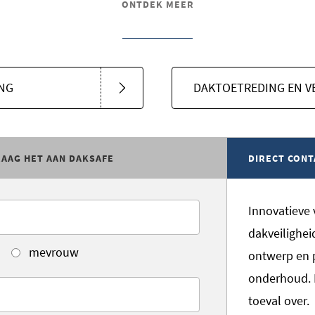
ONTDEK MEER
ING
DAKTOETREDING EN V
RAAG HET AAN DAKSAFE
DIRECT CONT
Innovatieve 
dakveilighei
mevrouw
ontwerp en 
onderhoud. D
toeval over.