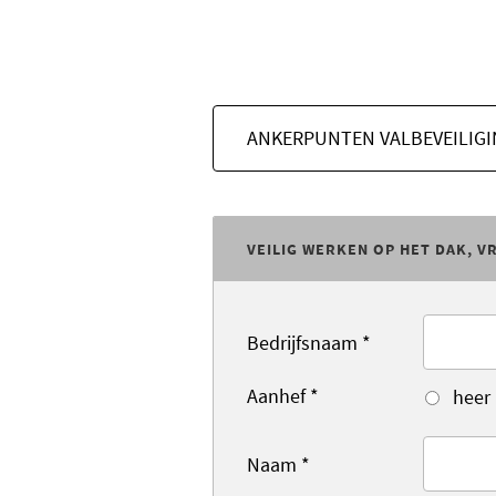
ANKERPUNTEN VALBEVEILIG
VEILIG WERKEN OP HET DAK, V
Bedrijfsnaam
*
Aanhef
*
heer
Naam
*