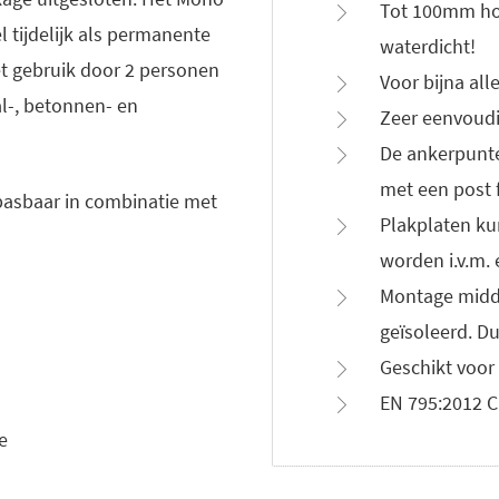
Tot 100mm ho
l tijdelijk als permanente
waterdicht!
t gebruik door 2 personen
Voor bijna all
al-, betonnen- en
Zeer eenvoud
De ankerpunte
met een post 
pasbaar in combinatie met
Plakplaten k
worden i.v.m. 
Montage midde
geïsoleerd. D
Geschikt voor
EN 795:2012 C
e