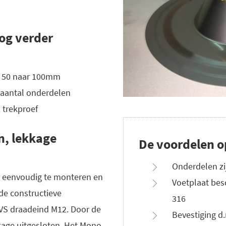
nog verder
n 50 naar 100mm
 aantal onderdelen
. trekproef
n, lekkage
De voordelen op
Onderdelen zi
r eenvoudig te monteren en
Voetplaat bes
de constructieve
316
VS draadeind M12. Door de
Bevestiging d
kage uitgesloten. Het Mono