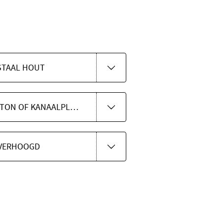
 STAAL HOUT
MONO ANKER ALU - BETON OF KANAALPLAAT
 VERHOOGD