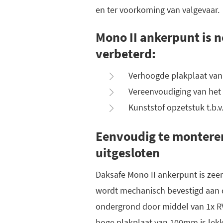
en ter voorkoming van valgevaar.
Mono II ankerpunt is 
verbeterd:
Verhoogde plakplaat va
Vereenvoudiging van het
Kunststof opzetstuk t.b.v
Eenvoudig te montere
uitgesloten
Daksafe Mono II ankerpunt is zee
wordt mechanisch bevestigd aan 
ondergrond door middel van 1x R
hoge plakplaat van 100mm is lek