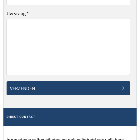
Uw vraag
*
VERZENDEN
DIRECT CONTACT
Innovatieve valbeveiliging en dakveiligheid voor elk type